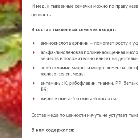
И мед, и тыквенные семечки можно по праву наз
ценность.
В состав тыквенных семечек входят:
аминокислота аргинин — помогает росту и ук
альфа-линоленовая полиненасыщенная кисло
веществ и положительно влияет на деятельн
необходимые макро- и микроэлементы: фосфор,
железо, селен, медь;
витамины: К, рибофлавин, тиамин, РР, бета-к
В9;
жирные омега-3 и омега-6 кислоты.
Состав меда по ценности ничуть не уступает тык
В нем содержатся: