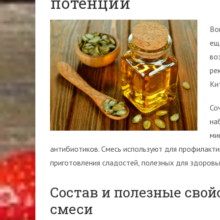
потенции
Во
ещ
во
ре
Ки
Со
на
ми
антибиотиков. Смесь используют для профилактик
приготовления сладостей, полезных для здоровья
Состав и полезные свой
смеси