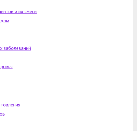
ентов и их смеси
едом
ых заболеваний
оровья
отовления
тов