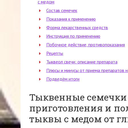
с медом
Состав семечек
Показания к применению
Форма лекарственных средств
Инструкция по применению
Побочное действие, противопоказания
Рецепты
Тыквеол свечи: описание препарата
Плюсы и минусы от приема препаратов н
Подведём итоги
Тыквенные семечки 
приготовления и по
тыквы с медом от г