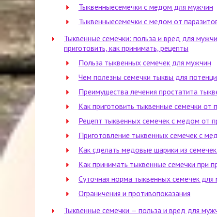
Тыквенныесемечки с медом для мужчин
Тыквенныесемечки с медом от паразито
Тыквенные семечки: польза и вред для мужчин
приготовить, как принимать, рецепты
Польза тыквенных семечек для мужчин
Чем полезны семечки тыквы для потенц
Преимущества лечения простатита тыкв
Как приготовить тыквенные семечки от 
Рецепт тыквенных семечек с медом от п
Приготовление тыквенных семечек с ме
Как сделать медовые шарики из семечек
Как принимать тыквенные семечки при п
Суточная норма тыквенных семечек для
Ограничения и противопоказания
Тыквенные семечки — польза и вред для муж