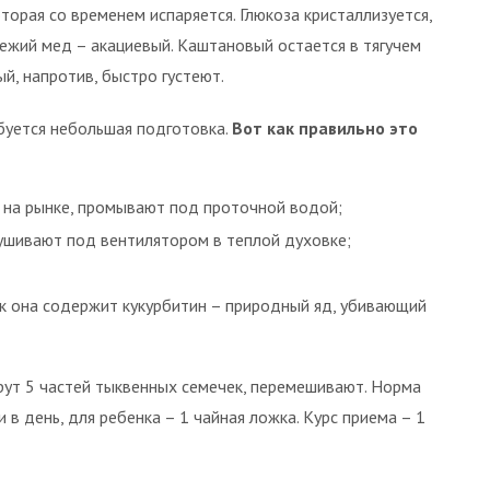
орая со временем испаряется. Глюкоза кристаллизуется,
вежий мед – акациевый. Каштановый остается в тягучем
й, напротив, быстро густеют.
буется небольшая подготовка.
Вот как правильно это
е на рынке, промывают под проточной водой;
ушивают под вентилятором в теплой духовке;
ак она содержит кукурбитин – природный яд, убивающий
ерут 5 частей тыквенных семечек, перемешивают. Норма
 в день, для ребенка – 1 чайная ложка. Курс приема – 1