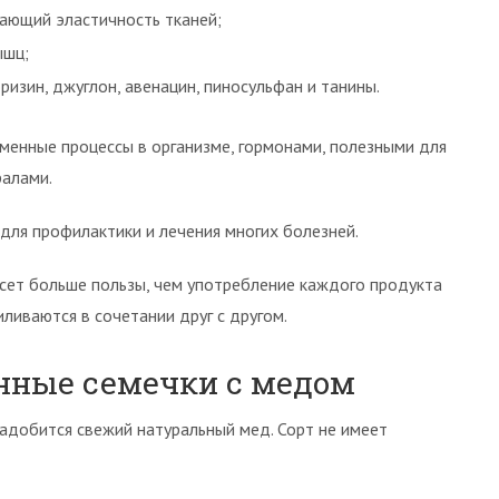
ающий эластичность тканей;
ышц;
изин, джуглон, авенацин, пиносульфан и танины.
менные процессы в организме, гормонами, полезными для
ралами.
для профилактики и лечения многих болезней.
сет больше пользы, чем употребление каждого продукта
иливаются в сочетании друг с другом.
нные семечки с медом
надобится свежий натуральный мед. Сорт не имеет