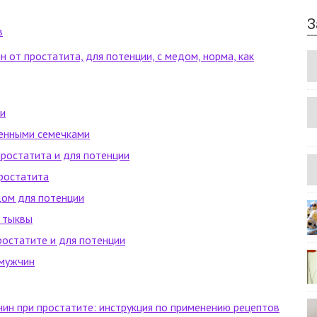
З
в
 от простатита, для потенции, с медом, норма, как
ии
енными семечками
простатита и для потенции
ростатита
дом для потенции
 тыквы
ростатите и для потенции
 мужчин
чин при простатите: инструкция по применению рецептов