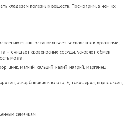
вать кладезем полезных веществ. Посмотрим, в чем их
реплению мышц, останавливает воспаления в организме;
та — очищает кровеносные сосуды, ускоряет обмен
ость мозга;
 цинк, магний, кальций, калий, натрий, марганец,
аротин, аскорбиновая кислота, E, токоферол, пиридоксин,
венным семечкам.