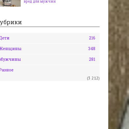
вред для мужчин
убрики
Дети
216
Женщины
348
Мужчины
281
Разное
(3 212)