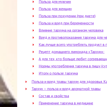
Польза для мужчин
Польза для женщин
Польза при похудении (при диете)
Польза и вред при беременности
Влияние тархуна на организм человека
Вред и противопоказания тархуна для ч
Как лучше всего употреблять продукт в 
Рецепт домашнего лимонада «Тархун»:
А для тех, кто больше любит согревающи
Нормы употребления тархуна в пищу (су
Итоги о пользе тархуна
Польза и вред травы тархун для здоровья. 
Тархун — польза и вред ароматной травы
Состав и свойства
Применение тархуна в медицине