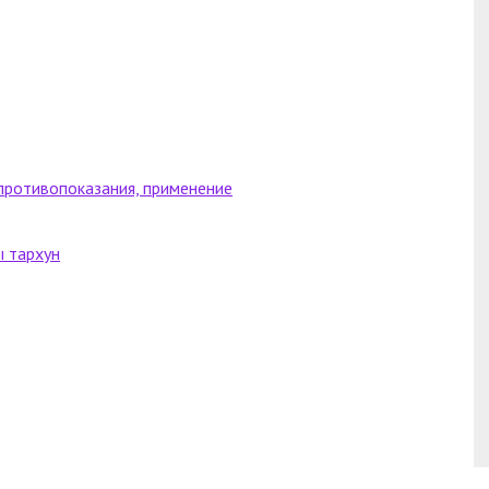
 противопоказания, применение
ы тархун