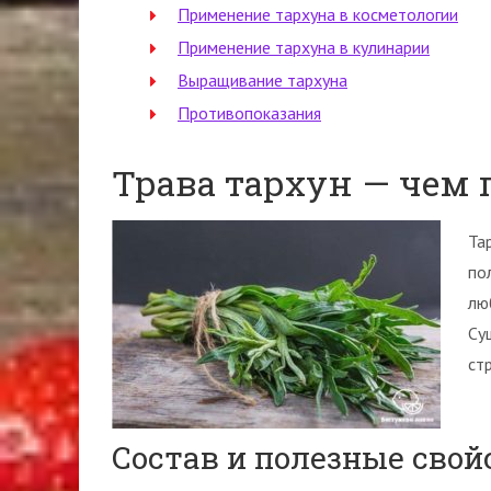
Применение тархуна в косметологии
Применение тархуна в кулинарии
Выращивание тархуна
Противопоказания
Трава тархун — чем 
Та
по
лю
Су
стр
Состав и полезные свой