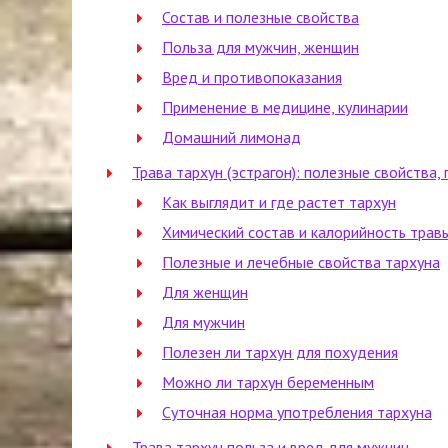
Состав и полезные свойства
Польза для мужчин, женщин
Вред и противопоказания
Применение в медицине, кулинарии
Домашний лимонад
Трава тархун (эстрагон): полезные свойства,
Как выглядит и где растет тархун
Химический состав и калорийность трав
Полезные и лечебные свойства тархуна
Для женщин
Для мужчин
Полезен ли тархун для похудения
Можно ли тархун беременным
Суточная норма употребления тархуна
Трава тархун польза и вред для мужчин