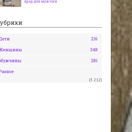
вред для мужчин
убрики
Дети
216
Женщины
348
Мужчины
281
Разное
(3 212)