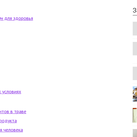
З
ун для здоровья
 условиях
нтов в траве
продукта
я человека