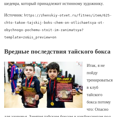
шедевра, который принадлежит истинному художнику.
Источник:
https://zhenskiy-otvet.ru/fitnes/item/625-
chto-takoe-tajskij-boks-chem-on-otlichaetsya-ot-
obychnogo-pochemu-stoit-im-zanimatsya?
template=zo&is_preview=on
Вредные последствия тайского бокса
Итак, я не
пойду
тренироваться
в клуб
тайского
бокса потому
что: Опасно
для здоровья. Занятия тайским боксом и кикбоксингом под