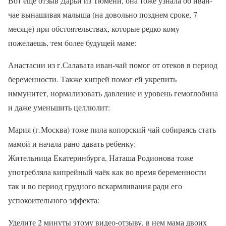
Вот еще отзыв Дарьи из Тюмени, она тоже узнала об иван-
чае вынашивая малыша (на довольно позднем сроке, 7
месяце) при обстоятельствах, которые редко кому
пожелаешь, тем более будущей маме:
Анастасии из г.Салавата иван-чай помог от отеков в период
беременности. Также кипрей помог ей укрепить
иммунитет, нормализовать давление и уровень гемоглобина
и даже уменьшить целлюлит:
Мария (г.Москва) тоже пила копорский чай собираясь стать
мамой и начала рано давать ребенку:
Жительница Екатеринбурга, Наташа Родионова тоже
употребляла кипрейный чаёк как во время беременности
так и во период грудного вскармливания ради его
успокоительного эффекта:
Уделите 2 минуты этому видео-отзыву, в нем мама двоих