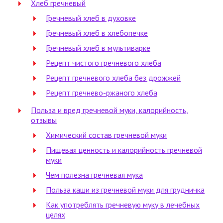
Хлеб гречневый
Гречневый хлеб в духовке
Гречневый хлеб в хлебопечке
Гречневый хлеб в мультиварке
Рецепт чистого гречневого хлеба
Рецепт гречневого хлеба без дрожжей
Рецепт гречнево-ржаного хлеба
Польза и вред гречневой муки, калорийность,
отзывы
Химический состав гречневой муки
Пищевая ценность и калорийность гречневой
муки
Чем полезна гречневая мука
Польза каши из гречневой муки для грудничка
Как употреблять гречневую муку в лечебных
целях