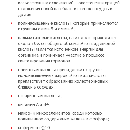
всевозможных осложнений – окостенения хрящей,
отложения солей на области стенок сосудов и
другие;
полинасыщенные кислоты, которые причисляются
к группам омега 3 и омега 6;
пальмитиновые кислоты, на их долю приходится
около 50% от общего объема. Этот вид жирной
кислоты является источником энергии для
организма и принимает участие в процессе
синтезирования гормонов;
олеиновая кислота принадлежит к группе
мононасыщенных жиров. Этот вид кислоты
препятствует образованию холестериновых
бляшек в сосудах;
стеариновая кислота;
витамин А и В4;
макро- и микроэлементов, среди которых
повышенное содержание железа и фосфора;
кофермент Q10.