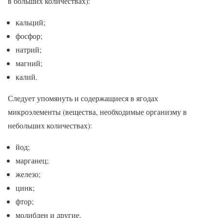
в больших количествах):
кальций;
фосфор;
натрий;
магний;
калий.
Следует упомянуть и содержащиеся в ягодах
микроэлементы (вещества, необходимые организму в
небольших количествах):
йод;
марганец;
железо;
цинк;
фтор;
молибден и другие.