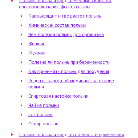
Полынь: польза и вред, лечебные свойства,
противопоказания, фото, отзывы
Как выглядит и где растет полынь
Химический состав полыни
Чем полезна полынь для организма
Женщин
Мужчин
Полезна ли полынь при беременности
Как принимать полынь для похудения
Рецепты народной медицины на основе
полыни
Спиртовая настойка полыни
Чай из полыни
Сок полыни
Отвар полыни
Полынь: польза и вред, особенности применения