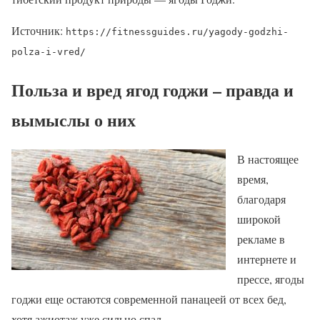
Источник:
https://fitnessguides.ru/yagody-godzhi-
polza-i-vred/
Польза и вред ягод годжи – правда и
вымыслы о них
В настоящее
время,
благодаря
широкой
рекламе в
интернете и
прессе, ягоды
годжи еще остаются современной панацеей от всех бед,
хотя ажиотаж уже сильно спал.