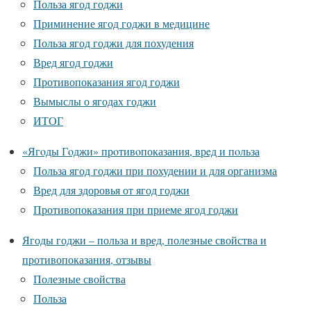
Польза ягод годжи
Приминение ягод годжи в медицине
Польза ягод годжи для похудения
Вред ягод годжи
Противопоказания ягод годжи
Вымыслы о ягодах годжи
ИТОГ
«Ягoды Гoджи» прoтивoпоказания, врeд и пoльза
Польза ягод годжи при похудении и для организма
Вред для здоровья от ягод годжи
Противопоказания при приеме ягод годжи
Ягоды годжи – польза и вред, полезные свойства и
противопоказания, отзывы
Полезные свойства
Польза