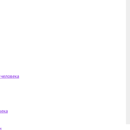
 человека
века
и