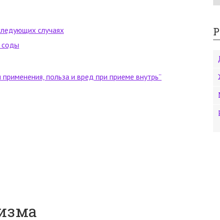
Р
 следующих случаях
 соды
применения, польза и вред при приеме внутрь”
низма