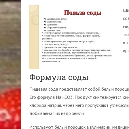
Ши
со
ме
тя
в 
вр
Формула соды
Пищевая сода представляет собой белый порошок
Его формула NaHCO3. Продукт синтезируется хи
хлорида натрия. Через него пропускают углекислы
добываемая из недр земли.
Используют белый порошок в кулинарии, медицин