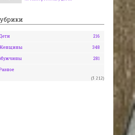
убрики
Дети
216
Женщины
348
Мужчины
281
Разное
(3 212)