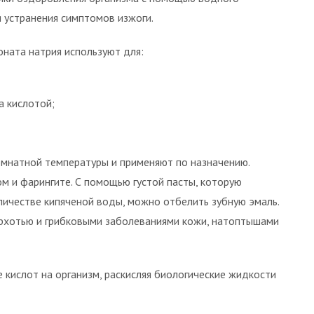
я устранения симптомов изжоги.
ната натрия используют для:
а кислотой;
омнатной температуры и применяют по назначению.
м и фарингите. С помощью густой пасты, которую
ичестве кипяченой воды, можно отбелить зубную эмаль.
ерхотью и грибковыми заболеваниями кожи, натоптышами
кислот на организм, раскисляя биологические жидкости