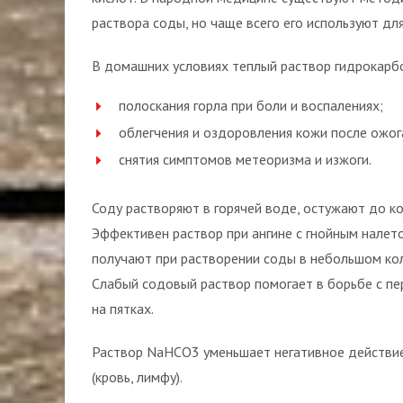
раствора соды, но чаще всего его используют дл
В домашних условиях теплый раствор гидрокарбо
полоскания горла при боли и воспалениях;
облегчения и оздоровления кожи после ожог
снятия симптомов метеоризма и изжоги.
Соду растворяют в горячей воде, остужают до к
Эффективен раствор при ангине с гнойным налето
получают при растворении соды в небольшом кол
Слабый содовый раствор помогает в борьбе с п
на пятках.
Раствор NaHCO3 уменьшает негативное действие 
(кровь, лимфу).