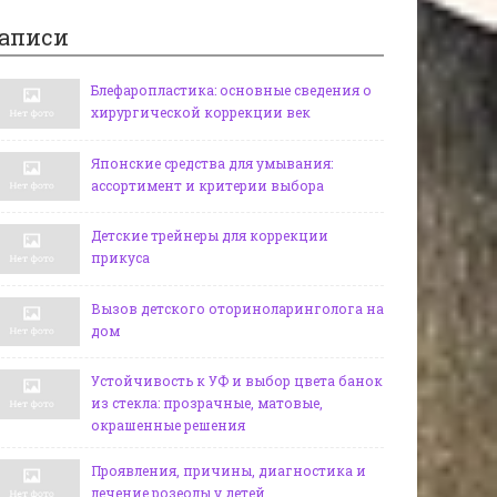
аписи
Блефаропластика: основные сведения о
хирургической коррекции век
Японские средства для умывания:
ассортимент и критерии выбора
Детские трейнеры для коррекции
прикуса
Вызов детского оториноларинголога на
дом
Устойчивость к УФ и выбор цвета банок
из стекла: прозрачные, матовые,
окрашенные решения
Проявления, причины, диагностика и
лечение розеолы у детей