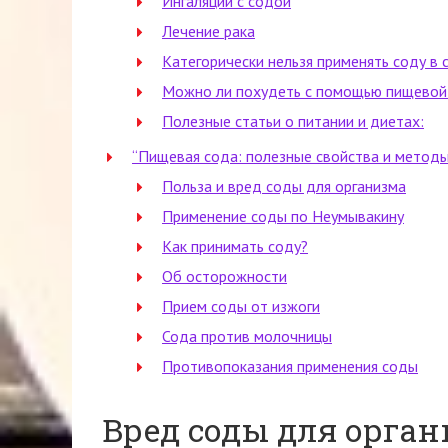
Ингаляции с содой
Лечение рака
Категорически нельзя применять соду в
Можно ли похудеть с помощью пищевой
Полезные статьи о питании и диетах:
“Пищевая сода: полезные свойства и методы 
Польза и вред соды для организма
Применение соды по Неумывакину
Как принимать соду?
Об осторожности
Прием соды от изжоги
Сода против молочницы
Противопоказания применения соды
Вред соды для орга