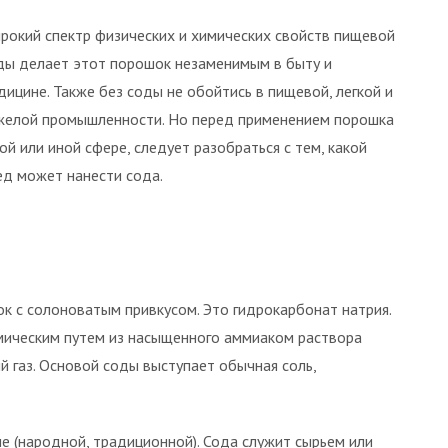
рокий спектр физических и химических свойств пищевой
ды делает этот порошок незаменимым в быту и
дицине. Также без соды не обойтись в пищевой, легкой и
желой промышленности. Но перед применением порошка
той или иной сфере, следует разобраться с тем, какой
ед может нанести сода.
 с солоноватым привкусом. Это гидрокарбонат натрия.
мическим путем из насыщенного аммиаком раствора
й газ. Основой соды выступает обычная соль,
е (народной, традиционной). Сода служит сырьем или