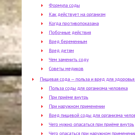
Формула соды
Как действует на организм
Когда противопоказана
Побочные действия
Вред беременным
Вред детям
Чем заменить соду
Советы медиков
Пищевая сода — польза и вред для здоровья
Польза соды для организма человека
При приёме внутрь
При наружном применении
Вред пищевой соды для организма чело
Чего нужно опасаться при приёме внутрь
Чего опасаться при наружном применени