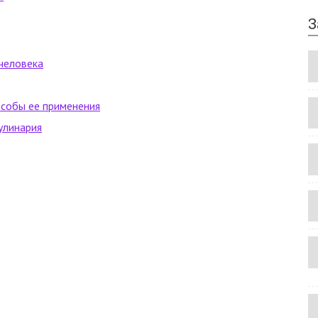
З
человека
особы ее применения
улинария