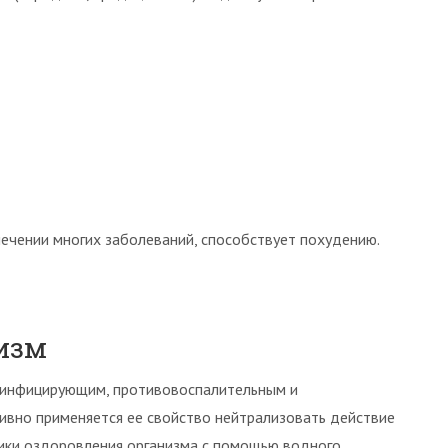
лечении многих заболеваний, способствует похудению.
изм
зинфицирующим, противовоспалительным и
ивно применяется ее свойство нейтрализовать действие
ики оздоровления организма с помощью водного