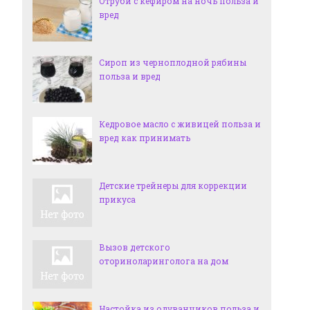
Отруби с кефиром на ночь польза и
вред
Сироп из черноплодной рябины
польза и вред
Кедровое масло с живицей польза и
вред как принимать
Детские трейнеры для коррекции
прикуса
Вызов детского
оториноларинголога на дом
Настойка из одуванчиков польза и