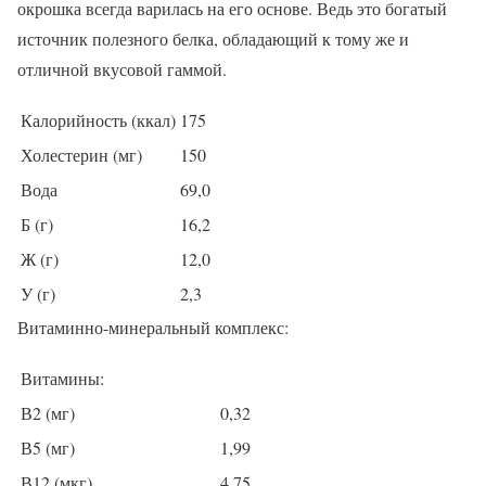
окрошка всегда варилась на его основе. Ведь это богатый
источник полезного белка, обладающий к тому же и
отличной вкусовой гаммой.
Калорийность (ккал)
175
Холестерин (мг)
150
Вода
69,0
Б (г)
16,2
Ж (г)
12,0
У (г)
2,3
Витаминно-минеральный комплекс:
Витамины:
В2 (мг)
0,32
В5 (мг)
1,99
В12 (мкг)
4,75