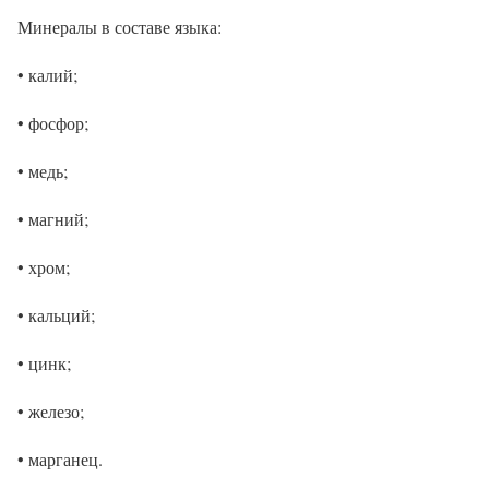
Минералы в составе языка:
• калий;
• фосфор;
• медь;
• магний;
• хром;
• кальций;
• цинк;
• железо;
• марганец.