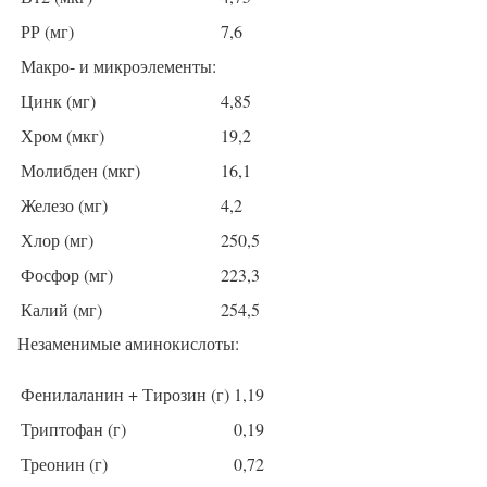
РР (мг)
7,6
Макро- и микроэлементы:
Цинк (мг)
4,85
Хром (мкг)
19,2
Молибден (мкг)
16,1
Железо (мг)
4,2
Хлор (мг)
250,5
Фосфор (мг)
223,3
Калий (мг)
254,5
Незаменимые аминокислоты:
Фенилаланин + Тирозин (г)
1,19
Триптофан (г)
0,19
Треонин (г)
0,72