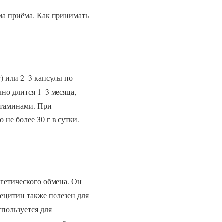
ма приёма. Как принимать
г) или 2–3 капсулы по
чно длится 1–3 месяца,
итаминами. При
не более 30 г в сутки.
гетического обмена. Он
ецитин также полезен для
спользуется для