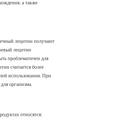
ождения, а также
нечный лецитин получают
Соевый лецитин
ыть проблематичен для
итин считается более
лей использования. При
для организма.
родуктах относятся: