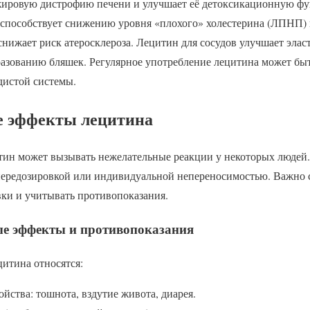
жировую дистрофию печени и улучшает её детоксикационную фу
 способствует снижению уровня «плохого» холестерина (ЛПНП
нижает риск атеросклероза. Лецитин для сосудов улучшает элас
бразованию бляшек. Регулярное употребление лецитина может бы
дистой системы.
е эффекты лецитина
итин может вызывать нежелательные реакции у некоторых людей.
 передозировкой или индивидуальной непереносимостью. Важно 
ки и учитывать противопоказания.
е эффекты и противопоказания
итина относятся:
йства: тошнота, вздутие живота, диарея.