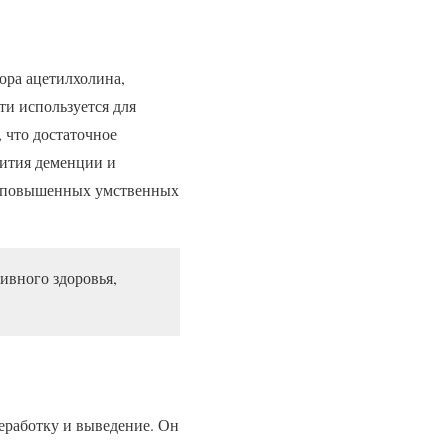
ора ацетилхолина,
ти используется для
 что достаточное
вития деменции и
 и повышенных умственных
ивного здоровья,
еработку и выведение. Он