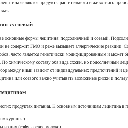
ецитина являются продукты растительного и животного происх
вки.
ин vs соевый
ве основные формы лецитина: подсолнечный и соевый. Подсол
 он не содержит ГМО и реже вызывает аллергические реакции. 
бобов, часто является генетически модифицированным и может б
. По химическому составу оба вида схожи, но подсолнечный лец
бор между ними зависит от индивидуальных предпочтений и це
цитина или соевого важно учитывать возможные риски и пользу 
 лецитином
ногих продуктах питания. К основным источникам лецитина в п
нно куриные)
 из них (тофу, соевое молоко)