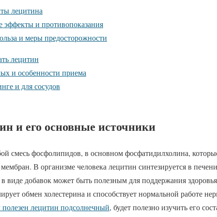
кты лецитина
 эффекты и противопоказания
польза и меры предосторожности
ать лецитин
лых и особенности приема
нге и для сосудов
ин и его основные источники
бой смесь фосфолипидов, в основном фосфатидилхолина, которы
мембран. В организме человека лецитин синтезируется в печени
в виде добавок может быть полезным для поддержания здоровья
лирует обмен холестерина и способствует нормальной работе нер
 полезен лецитин подсолнечный
, будет полезно изучить его сост