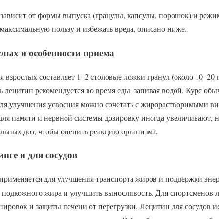
зависит от формы выпуска (гранулы, капсулы, порошок) и режи
максимальную пользу и избежать вреда, описано ниже.
слых и особенности приема
я взрослых составляет 1–2 столовые ложки гранул (около 10–20 
ь лецитин рекомендуется во время еды, запивая водой. Курс обы
 Для улучшения усвоения можно сочетать с жирорастворимыми в
ля памяти и нервной системы дозировку иногда увеличивают, но 
льных доз, чтобы оценить реакцию организма.
нге и для сосудов
применяется для улучшения транспорта жиров и поддержки энер
ь подкожного жира и улучшить выносливость. Для спортсменов л
нировок и защиты печени от перегрузки. Лецитин для сосудов и