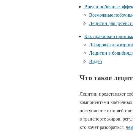
Вред и побочные эффе
Возможные побочные
Лецитин для детей: 
Как правильно приним
Дозировка для взрос
Лецитин в бодибилди
Видео
Что такое лецит
Лецитин представляет со
компонентами клеточных 
поступление с пищей или 
в транспорте жиров, регу
кто хочет разобраться,
чем