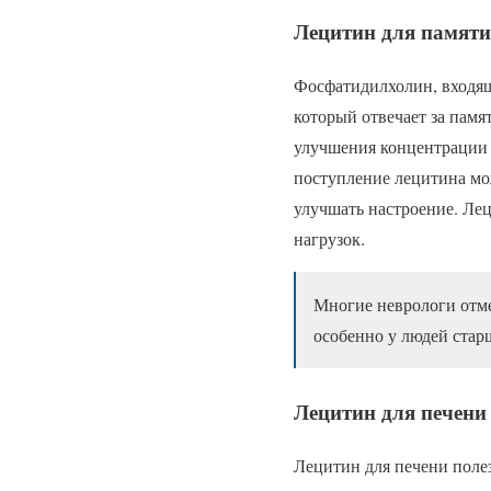
Лецитин для памяти
Фосфатидилхолин, входящ
который отвечает за памя
улучшения концентрации 
поступление лецитина мо
улучшать настроение. Ле
нагрузок.
Многие неврологи отме
особенно у людей старш
Лецитин для печени
Лецитин для печени полез