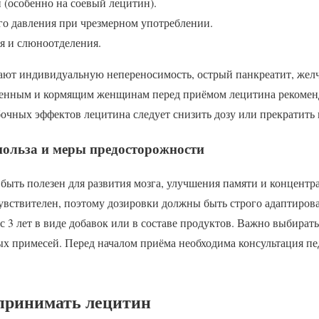
 (особенно на соевый лецитин).
о давления при чрезмерном употреблении.
я и слюноотделения.
ют индивидуальную непереносимость, острый панкреатит, жел
менным и кормящим женщинам перед приёмом лецитина рекоменд
очных эффектов лецитина следует снизить дозу или прекратить
 польза и меры предосторожности
 быть полезен для развития мозга, улучшения памяти и концент
чувствителен, поэтому дозировки должны быть строго адаптиров
с 3 лет в виде добавок или в составе продуктов. Важно выбира
х примесей. Перед началом приёма необходима консультация пе
принимать лецитин