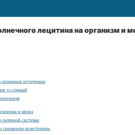
лнечного лецитина на организм и м
го основные источники
ин vs соевый
лецитином
ганизма и мозга
и нервной системы
и снижения холестерина