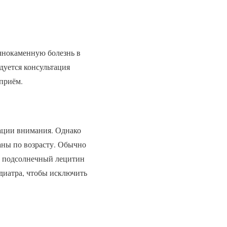
чнокаменную болезнь в
уется консультация
 приём.
рации внимания. Однако
аны по возрасту. Обычно
ть подсолнечный лецитин
диатра, чтобы исключить