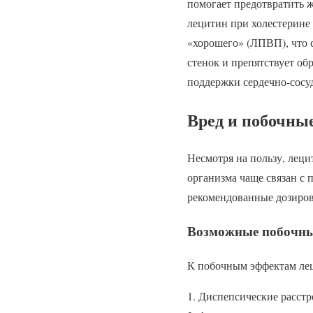
помогает предотвратить 
лецитин при холестерине
«хорошего» (ЛПВП), что с
стенок и препятствует о
поддержки сердечно-сосу
Вред и побочны
Несмотря на пользу, лец
организма чаще связан с
рекомендованные дозиров
Возможные побочны
К побочным эффектам лец
Диспепсические расстро