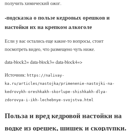
получить химический ожог.
-подсказка о пользе кедровых орешков и
настойки их на крепком алкоголе
Если у вас остались еще какие-то вопросы, стоит
посмотреть видео, что размещено чуть ниже.
data-block2= data-block3= data-block4=>
Источник:
https://nalivay-
ka.ru/articles/nastojka/primenenie-nastojki-na-
kedrovykh-oreshkakh-skorlupe-shishkakh-dlya-
zdorovya-i-ikh-lechebnye-svojstva.html
Польза и вред кедровой настойки на
водке из орешек, шишек и скорлупки.