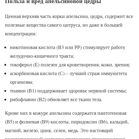
Польза и вред апельсиновой цедры
Ценная верхняя часть корки апельсина, цедра, содержит все
полезные вещества самого цитруса, но даже в большей
концентрации:
никотиновая кислота (В3 или РР) стимулирует работу
желудочно-кишечного тракта;
токоферол (Е) полезен для кроветворения, кожи, зрения;
аскорбиновая кислота (С) – лучший страж иммунитета
организма;
тиамин (В1) поддерживает здоровье нервной системы;
рибофлавин (В2) обновляет все ткани тела.
Кроме них в кожуре апельсина содержатся пантотеновая
(В5) и фолиевая (В9) кислоты, пиридоксин (В6), кальций,
магний, железо, цинк, селен, медь. Это настоящий
поливитаминный комплекс природного происхождения.