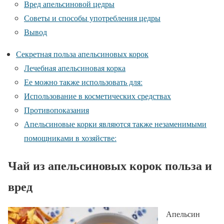
Вред апельсиновой цедры
Советы и способы употребления цедры
Вывод
Секретная польза апельсиновых корок
Лечебная апельсиновая корка
Ее можно также использовать для:
Использование в косметических средствах
Противопоказания
Апельсиновые корки являются также незаменимыми
помощниками в хозяйстве:
Чай из апельсиновых корок польза и
вред
Апельсин