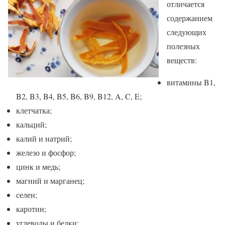
отличается
содержанием
следующих
полезных
веществ:
витамины B1,
B2, B3, B4, B5, B6, B9, B12, A, C, E;
клетчатка;
кальций;
калий и натрий;
железо и фосфор;
цинк и медь;
магний и марганец;
селен;
каротин;
углеводы и белки;