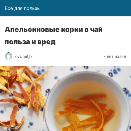
Всё для пользы
Апельсиновые корки в чай
польза и вред
ovdmitjb
7 лет назад