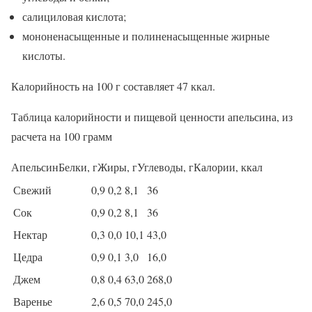
салициловая кислота;
мононенасыщенные и полиненасыщенные жирные
кислоты.
Калорийность на 100 г составляет 47 ккал.
Таблица калорийности и пищевой ценности апельсина, из
расчета на 100 грамм
АпельсинБелки, гЖиры, гУглеводы, гКалории, ккал
Свежий
0,9
0,2
8,1
36
Сок
0,9
0,2
8,1
36
Нектар
0,3
0,0
10,1
43,0
Цедра
0,9
0,1
3,0
16,0
Джем
0,8
0,4
63,0
268,0
Варенье
2,6
0,5
70,0
245,0