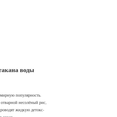
такана воды
емирную популярность.
отварной несолёный рис,
проводят жидкую детокс-
 соках.