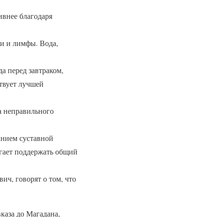
ивнее благодаря
ви и лимфы. Вода,
а перед завтраком,
ствует лучшей
а неправильного
анием суставной
огает поддержать общий
ич, говорят о том, что
каза до Магадана,