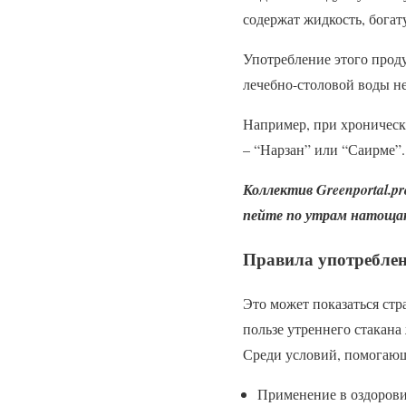
содержат жидкость, бога
Употребление этого прод
лечебно-столовой воды не
Например, при хроническ
– “Нарзан” или “Саирме”.
Коллектив Greenportal.p
пейте по утрам натощак
Правила употребле
Это может показаться стр
пользе утреннего стакана
Среди условий, помогающ
Применение в оздорови