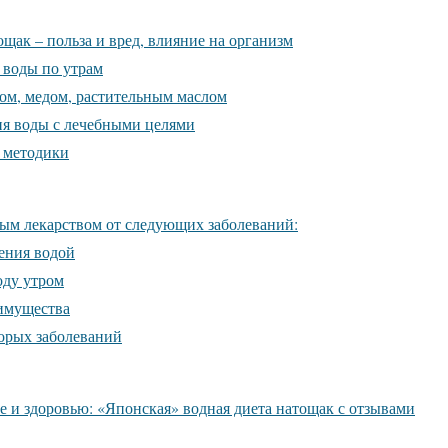
щак – польза и вред, влияние на организм
 воды по утрам
ом, медом, растительным маслом
ия воды с лечебными целями
 методики
ым лекарством от следующих заболеваний:
ения водой
оду утром
имущества
орых заболеваний
е и здоровью: «Японская» водная диета натощак с отзывами