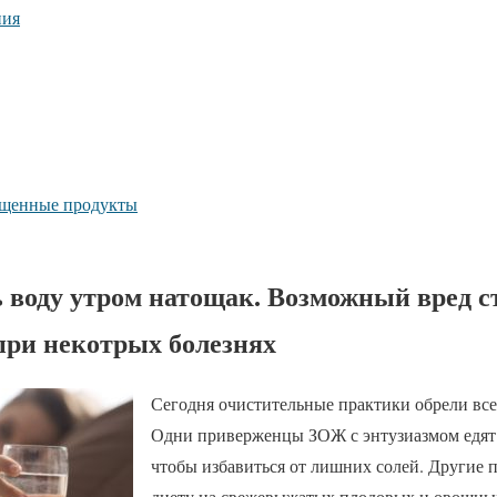
ния
ещенные продукты
ь воду утром натощак. Возможный вред с
при некотрых болезнях
Сегодня очистительные практики обрели вс
Одни приверженцы ЗОЖ с энтузиазмом едят 
чтобы избавиться от лишних солей. Другие 
диету на свежевыжатых плодовых и овощных