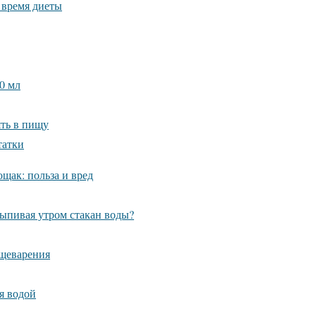
 время диеты
0 мл
ть в пищу
татки
щак: польза и вред
ыпивая утром стакан воды?
ищеварения
я водой