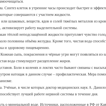
самоочищаться.
а. Синтез клеток в утренние часы происходит быстрее и эффект
которые совершаются с участием жидкости.
 или шлаковых, веществ, ядов и солей тяжёлых металлов из кро
, активизирует работу выделительной системы.
акан тёплой неподслащённой жидкости притупляет чувство голод
коло половины объёма желудка. Кроме того, чистая вода способ
ка и здоровому пищеварению.
Кожная сыпь, покраснения и чёрные угри могут появляться из-з
истая вода стимулирует расщепление жиров.
ставов. Боли в коленях и локтях часто бывают связаны с высых
 утром натощак в данном случае – профилактическая. Мера пом
анизме.
. Учёные, в числе которых доктор медицинских наук А. Данилов
пособствует лучшей работе нервной системы в течение дня.
уть о минеральной воде. Источники, расположенные в РФ от Кав