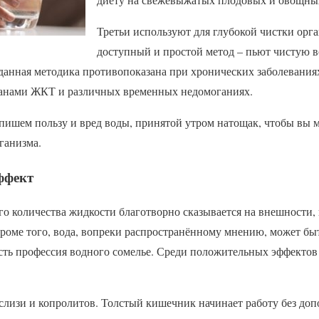
Третьи используют для глубокой чистки орг
доступный и простой метод – пьют чистую в
о данная методика противопоказана при хронических заболевани
ганами ЖКТ и различных временных недомоганиях.
пишем пользу и вред воды, принятой утром натощак, чтобы вы 
рганизма.
ффект
о количества жидкости благотворно сказывается на внешности,
роме того, вода, вопреки распространённому мнению, может бы
сть профессия водного сомелье. Среди положительных эффектов
слизи и копролитов. Толстый кишечник начинает работу без доп