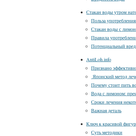
Стакан воды утром нато
Польза употребления
Стакан воды с лимон
Правила употреблен
Потенциальный вред
AntiLoh.info
Признано эффективн
Японский метод леч
Почему стоит пить в
Вода с лимоном: пре
Сроки лечения некот
Важная деталь
Ключ к красивой фигур
Суть методики