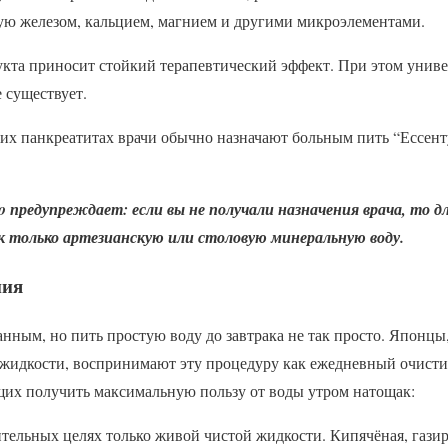
тую железом, кальцием, магнием и другими микроэлементами.
укта приносит стойкий терапевтический эффект. При этом унив
 существует.
их панкреатитах врачи обычно назначают больным пить “Ессент
ro предупреждает: если вы не получали назначения врача, то д
 только артезианскую или столовую минеральную воду.
ния
анным, но пить простую воду до завтрака не так просто. Японцы,
 жидкости, воспринимают эту процедуру как ежедневный очисти
их получить максимальную пользу от воды утром натощак:
тельных целях только живой чистой жидкости. Кипячёная, гази