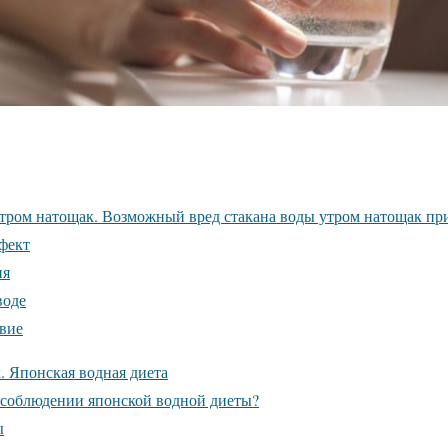
утром натощак. Возможный вред стакана воды утром натощак пр
фект
ия
воде
вие
. Японская водная диета
 соблюдении японской водной диеты?
ы