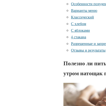
Особенности похуде
Варианты меню
Классический
С хлебом
С яблоками
4 стакана
Разрешенные и запр
Отзывы и результаты
Полезно ли пит
утром натощак 